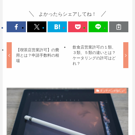
よかったらシェアしてね！
飲食店営業許可の１類、
【喫茶店営業許可】の費
３類、５類の違いとは？
用とは？申請手数料の相
ケータリングの許可はど
場
れ？
タッチペンが欲しい