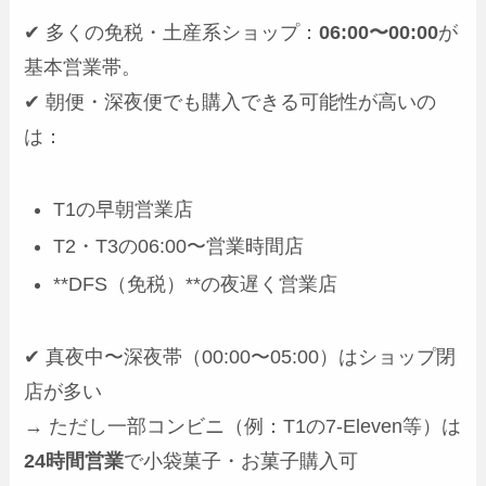
✔ 多くの免税・土産系ショップ：
06:00〜00:00
が
基本営業帯。
✔ 朝便・深夜便でも購入できる可能性が高いの
は：
T1の早朝営業店
T2・T3の06:00〜営業時間店
**DFS（免税）**の夜遅く営業店
✔ 真夜中〜深夜帯（00:00〜05:00）はショップ閉
店が多い
→ ただし一部コンビニ（例：T1の7-Eleven等）は
24時間営業
で小袋菓子・お菓子購入可