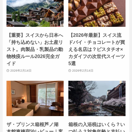
【重要】スイスから日本へ
【2026年最新】スイス流
「持ち込めない」お土産リ
ドバイ・チョコレートが買
スト。肉製品・乳製品の動
える名店は？ピスタチオ×
物検疫ルール2026完全ガ
カダイフの次世代スイーツ
イド
5選
2026年2月14日
2026年2月14日
ザ・プリンス箱根芦ノ湖
箱根の入浴税はいくら？い
本館東棟宿泊レビュー｜客
つ払う？対象年齢と支払い