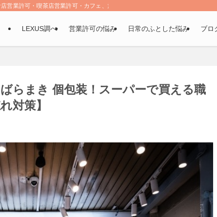
食店営業許可・喫茶店営業許可・カフェ、旅行、ガジェットなど
LEXUS調べ
営業許可の悩み
日常のふとした悩み
ブロ
産 ばらまき 個包装！スーパーで買える職
れ対策】