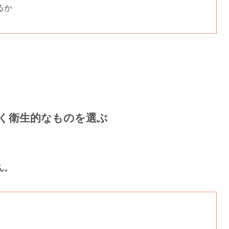
るか
く衛生的なものを選ぶ
ん。