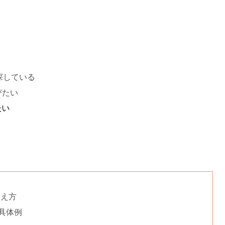
探している
びたい
たい
考え方
の具体例