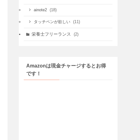
キッチンカー
(10)
ブログの悩み
(14)
(3)
WordPressをはじめたい
仕事の悩み
(43)
(31)
公務員・管理栄養士になりたい
(8)
大学の教員になりたい
動画を作りたい
(4)
営業許可の悩み
(75)
(13)
喫茶店営業
(16)
自宅でカフェを開業
(3)
飲食店営業許可
旅行の悩み
(79)