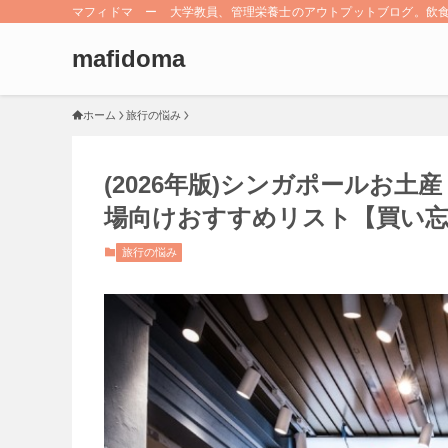
マフィドマ ー 大学教員、管理栄養士のアウトプットブログ。飲
mafidoma
ホーム
旅行の悩み
(2026年版)シンガポールお土
場向けおすすめリスト【買い忘
旅行の悩み