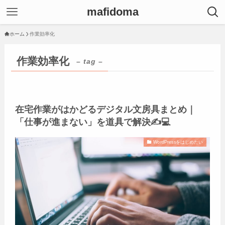
mafidoma
ホーム
作業効率化
作業効率化
– tag –
在宅作業がはかどるデジタル文房具まとめ｜
「仕事が進まない」を道具で解決✍️💻
WordPressをはじめたい